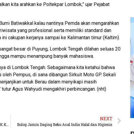
kan kita arahkan ke Poltekpar Lombok,” ujar Pejabat
N Bumi Batiwakkal kalau nantinya Pemda akan mengarahkan
iwisata yang profesional serta memiliki standard dan
 ini cakupan kerjanya sampai ke Kalimantan timur (Kaltim).
 sangat besar di Puyung, Lombok Tengah dilahan seluas 20
sehingga mampu menampung banyak mahasiswa.
nya di Lombok Tengah. Sebagaimana kita ketahui bahwa
s oleh Pempus, di sana dibangun Sirkuit Moto GP. Sekali
menjanjikan untuk Berau dalam menyikapi masih
 tutur Agus Wahyudi mengakhiri perbincangan. (nht)
NEXT
Ramadhan Penuh Berkah, PKS Berikan Bantuan 12 KK Korban Tanah Longsor di KM. 15 BALUT.
Bulog Jamin Daging Beku Asal India Halal dan Higienis