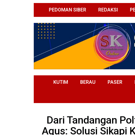
PEDOMAN SIBER
REDAKSI
P
KUTIM
BERAU
PASER
Dari Tandangan Po
Agus: Solusi Sikapi