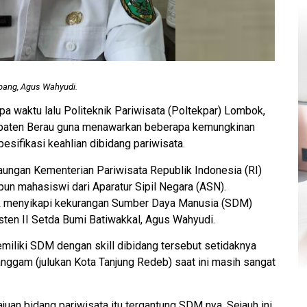
tbang, Agus Wahyudi.
a waktu lalu Politeknik Pariwisata (Poltekpar) Lombok,
upaten Berau guna menawarkan beberapa kemungkinan
esifikasi keahlian dibidang pariwisata.
ungan Kementerian Pariwisata Republik Indonesia (RI)
un mahasiswi dari Aparatur Sipil Negara (ASN).
tuk menyikapi kekurangan Sumber Daya Manusia (SDM)
isten II Setda Bumi Batiwakkal, Agus Wahyudi.
iliki SDM dengan skill dibidang tersebut setidaknya
Sanggam (julukan Kota Tanjung Redeb) saat ini masih sangat
uan bidang pariwisata itu tergantung SDM nya. Sejauh ini