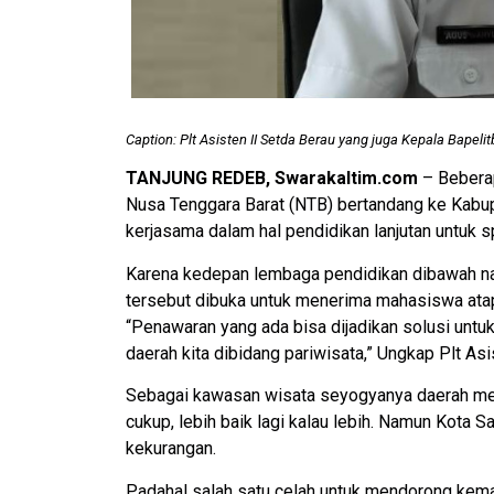
Caption: Plt Asisten II Setda Berau yang juga Kepala Bapeli
TANJUNG REDEB, Swarakaltim.com
– Beberap
Nusa Tenggara Barat (NTB) bertandang ke Kab
kerjasama dalam hal pendidikan lanjutan untuk sp
Karena kedepan lembaga pendidikan dibawah na
tersebut dibuka untuk menerima mahasiswa atap
“Penawaran yang ada bisa dijadikan solusi un
daerah kita dibidang pariwisata,” Ungkap Plt As
Sebagai kawasan wisata seyogyanya daerah mem
cukup, lebih baik lagi kalau lebih. Namun Kota 
kekurangan.
Padahal salah satu celah untuk mendorong kemaj