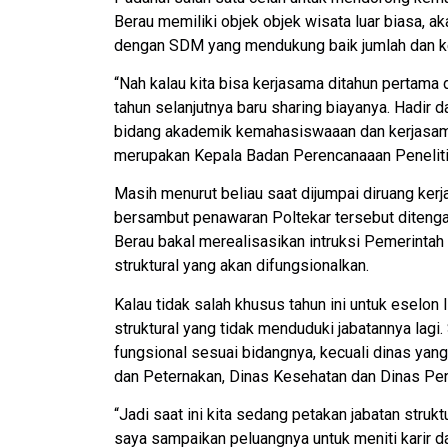
Berau memiliki objek objek wisata luar biasa, a
dengan SDM yang mendukung baik jumlah dan ke
“Nah kalau kita bisa kerjasama ditahun pertama
tahun selanjutnya baru sharing biayanya. Hadir d
bidang akademik kemahasiswaaan dan kerjasama
merupakan Kepala Badan Perencanaaan Peneliti
Masih menurut beliau saat dijumpai diruang kerj
bersambut penawaran Poltekar tersebut ditenga
Berau bakal merealisasikan intruksi Pemerinta
struktural yang akan difungsionalkan.
Kalau tidak salah khusus tahun ini untuk eselon 
struktural yang tidak menduduki jabatannya lagi.
fungsional sesuai bidangnya, kecuali dinas ya
dan Peternakan, Dinas Kesehatan dan Dinas Pen
“Jadi saat ini kita sedang petakan jabatan strukt
saya sampaikan peluangnya untuk meniti karir d