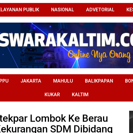
ELAYANAN PUBLIK
NASIONAL
ADVETORIAL
KE
PPU
JAKARTA
MAHULU
BALIKPAPAN
BO
KUKAR
KALTIM
ltekpar Lombok Ke Berau
 Kekurangan SDM Dibidang