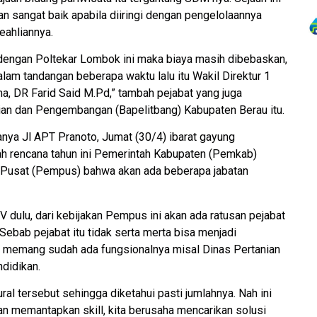
kan sangat baik apabila diiringi dengan pengelolaannya
ahliannya.
 dengan Poltekar Lombok ini maka biaya masih dibebaskan,
alam tandangan beberapa waktu lalu itu Wakil Direktur 1
, DR Farid Said M.Pd,” tambah pejabat yang juga
an dan Pengembangan (Bapelitbang) Kabupaten Berau itu.
anya Jl APT Pranoto, Jumat (30/4) ibarat gayung
h rencana tahun ini Pemerintah Kabupaten (Pemkab)
h Pusat (Pempus) bahwa akan ada beberapa jabatan
IV dulu, dari kebijakan Pempus ini akan ada ratusan pejabat
 Sebab pejabat itu tidak serta merta bisa menjadi
ng memang sudah ada fungsionalnya misal Dinas Pertanian
didikan.
ural tersebut sehingga diketahui pasti jumlahnya. Nah ini
an memantapkan skill, kita berusaha mencarikan solusi