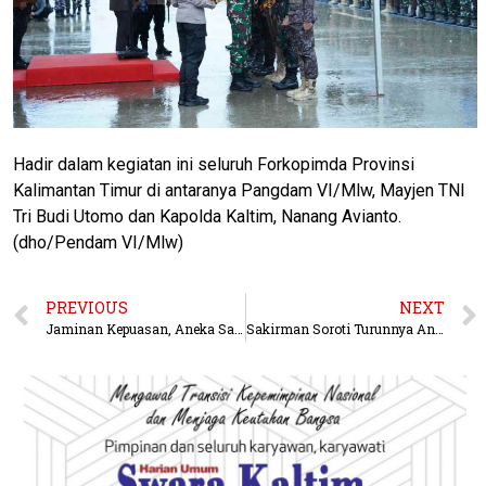
Hadir dalam kegiatan ini seluruh Forkopimda Provinsi
Kalimantan Timur di antaranya Pangdam VI/Mlw, Mayjen TNI
Tri Budi Utomo dan Kapolda Kaltim, Nanang Avianto.
(dho/Pendam VI/Mlw)
PREVIOUS
NEXT
Jaminan Kepuasan, Aneka Sajian Asia hingga Barbeque Ala Western di FUGO Hotel Samarinda
Sakirman Soroti Turunnya Angka Kemiskinan dan Pengangguran di Berau, Tidak Mencapai 1 Persen