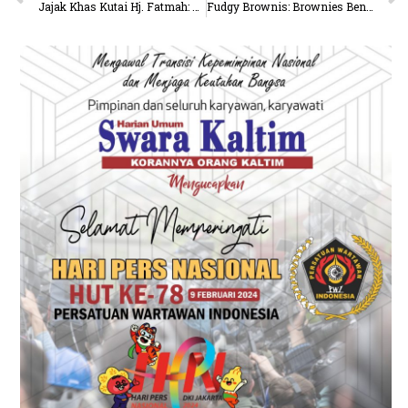
Jajak Khas Kutai Hj. Fatmah: Kue Tradisional yang Kini Menjadi Pilihan Utama di Tenggarong
Fudgy Brownis: Brownies Bento Mini, Camilan Unik yang Makin Populer di Tenggarong