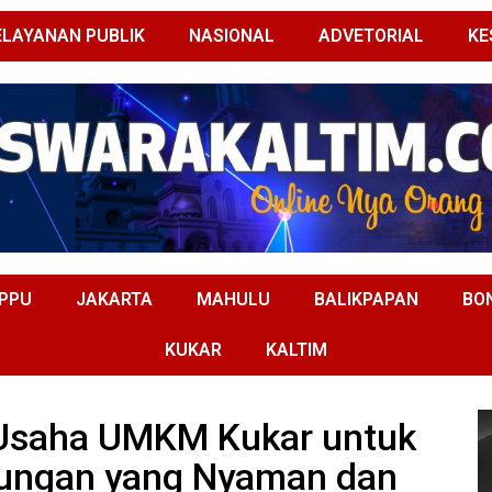
ELAYANAN PUBLIK
NASIONAL
ADVETORIAL
KE
PPU
JAKARTA
MAHULU
BALIKPAPAN
BO
KUKAR
KALTIM
Usaha UMKM Kukar untuk
kungan yang Nyaman dan