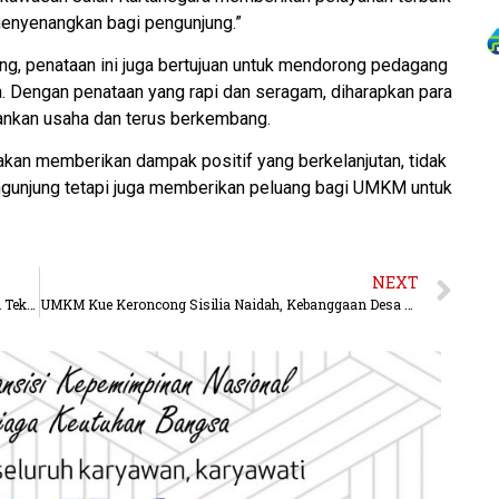
enyenangkan bagi pengunjung.”
g, penataan ini juga bertujuan untuk mendorong pedagang
. Dengan penataan yang rapi dan seragam, diharapkan para
ankan usaha dan terus berkembang.
akan memberikan dampak positif yang berkelanjutan, tidak
gunjung tetapi juga memberikan peluang bagi UMKM untuk
NEXT
Pemkab Kukar Dorong Pelaku UMKM Memanfaatkan Teknologi Digital untuk Meningkatkan Daya Saing
UMKM Kue Keroncong Sisilia Naidah, Kebanggaan Desa Teluk Dalam Kutai Kartanegara