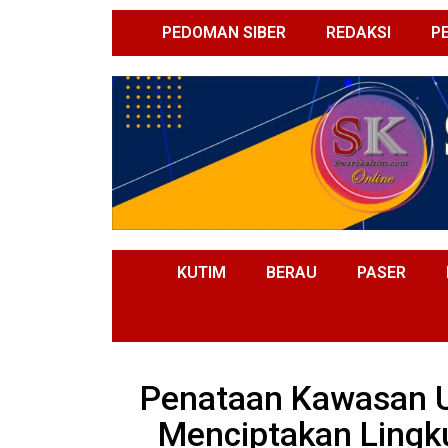
PEDOMAN SIBER
REDAKSI
P
KUTIM
BERAU
PASER
Penataan Kawasan 
Menciptakan Ling