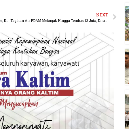
NEXT
Miskinkan Bandar Narkoba, Tindak Tegas Judi Online, Korupsi, Ilegal Mining.
Tagihan Air PDAM Melonjak Hingga Tembus 12 Juta, Dirut Minta Pelanggan Segera Koordinasi Petugas.