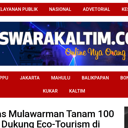
ELAYANAN PUBLIK
NASIONAL
ADVETORIAL
KE
PPU
JAKARTA
MAHULU
BALIKPAPAN
BO
KUKAR
KALTIM
tas Mulawarman Tanam 100
 Dukung Eco-Tourism di