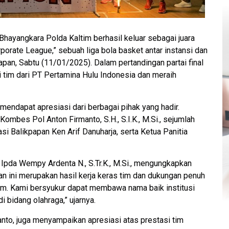
hayangkara Polda Kaltim berhasil keluar sebagai juara
porate League,” sebuah liga bola basket antar instansi dan
pan, Sabtu (11/01/2025). Dalam pertandingan partai final
 tim dari PT Pertamina Hulu Indonesia dan meraih
endapat apresiasi dari berbagai pihak yang hadir.
Kombes Pol Anton Firmanto, S.H., S.I.K., M.Si., sejumlah
i Balikpapan Ken Arif Danuharja, serta Ketua Panitia
Ipda Wempy Ardenta N., S.Tr.K., M.Si., mengungkapkan
n ini merupakan hasil kerja keras tim dan dukungan penuh
tim. Kami bersyukur dapat membawa nama baik institusi
bidang olahraga,” ujarnya.
nto, juga menyampaikan apresiasi atas prestasi tim