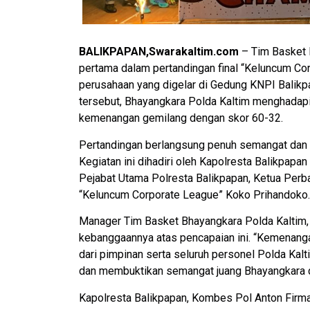
BALIKPAPAN,Swarakaltim.com
– Tim Basket B
pertama dalam pertandingan final “Keluncum Cor
perusahaan yang digelar di Gedung KNPI Balikpa
tersebut, Bhayangkara Polda Kaltim menghadapi
kemenangan gemilang dengan skor 60-32.
Pertandingan berlangsung penuh semangat dan m
Kegiatan ini dihadiri oleh Kapolresta Balikpapan 
Pejabat Utama Polresta Balikpapan, Ketua Perbas
“Keluncum Corporate League” Koko Prihandoko.
Manager Tim Basket Bhayangkara Polda Kaltim, 
kebanggaannya atas pencapaian ini. “Kemenanga
dari pimpinan serta seluruh personel Polda Kal
dan membuktikan semangat juang Bhayangkara di 
Kapolresta Balikpapan, Kombes Pol Anton Firma