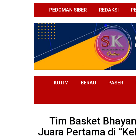
PEDOMAN SIBER
REDAKSI
P
KUTIM
BERAU
PASER
Tim Basket Bhayan
Juara Pertama di “K