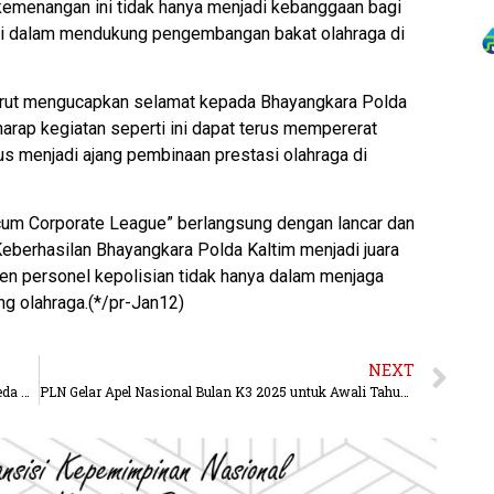
kemenangan ini tidak hanya menjadi kebanggaan bagi
olri dalam mendukung pengembangan bakat olahraga di
 turut mengucapkan selamat kepada Bhayangkara Polda
rharap kegiatan seperti ini dapat terus mempererat
us menjadi ajang pembinaan prestasi olahraga di
ncum Corporate League” berlangsung dengan lancar dan
Keberhasilan Bhayangkara Polda Kaltim menjadi juara
en personel kepolisian tidak hanya dalam menjaga
ng olahraga.(*/pr-Jan12)
NEXT
Astra Motor Kaltim 2 Bagikan Tips Penanganan Sepeda Motor yang Baik Setelah Terendam Banjir.
PLN Gelar Apel Nasional Bulan K3 2025 untuk Awali Tahun dengan Komitmen Keselamatan Kerja