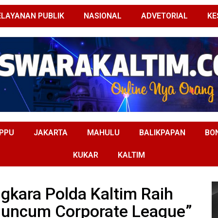
ELAYANAN PUBLIK
NASIONAL
ADVETORIAL
KE
PPU
JAKARTA
MAHULU
BALIKPAPAN
BO
KUKAR
KALTIM
gkara Polda Kaltim Raih
eluncum Corporate League”