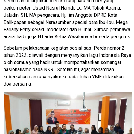
Kemudian di lanjutkan oleh 3 orang nara sumber yang
berkompeten Ustad Nasrul Hamdi, Lc, MA Tokoh Agama,
Jaludin, SH, MA pengacara, Hj. Iim Anggota DPRD Kota
Balikpapan sebagai Narasumber special para Ibu-Ibu, Mega
Fariany Ferry selaku moderator dan H. Ibnu Suroso pembawa
acara, hadir juga H.Ladia Ketua Wasilomata beserta pengurus.
Sebelum pelaksanaan kegiatan sosialisasi Perda nomor 2
tahun 2022, diawali dengan menyanyikan lagu Indonesia Raya
oleh semua yang hadir untuk mempertahankan semangat
nasionalisme pada NKRI. Setelah itu, agar menambah
keberkahan dan rasa syukur kepada Tuhan YME di lakukan
doa bersama.