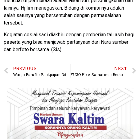
mencuat di permukaan adalah Nikah siri, perselingkuhan dan
lainnya. Hj Iim menegaskan, Bidang di komisi nya adalah
salah satunya yang bersentuhan dengan permasalahan
tersebut.
Kegiatan sosialisasi diakhiri dengan pemberian tali asih bagi
peserta yang bisa menjawab pertanyaan dari Nara sumber
dan berfoto bersama. (Sis)
PREVIOUS
NEXT
Warga Baru Ilir Balikpapan Ditangkap Polisi, Simpan 5.05 Gram Sabu-sabu
FUGO Hotel Samarinda Bersama YSKI Sosialisasikan Bahaya Kanker dan Pentingnya Deteksi Dini