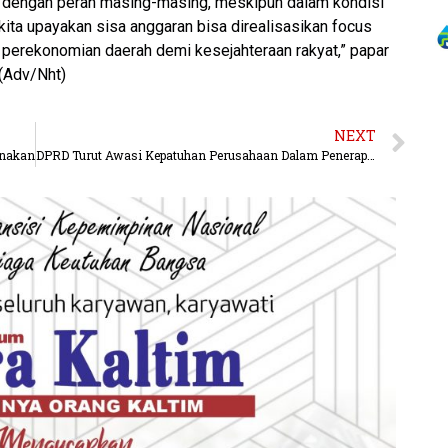
 dengan peran masing-masing, meskipun dalam kondisi
ita upayakan sisa anggaran bisa direalisasikan focus
perekonomian daerah demi kesejahteraan rakyat,” papar
 (Adv/Nht)
NEXT
anakan
DPRD Turut Awasi Kepatuhan Perusahaan Dalam Penerapan Perda Tenaga Kerja Lokal