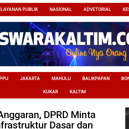
ELAYANAN PUBLIK
NASIONAL
ADVETORIAL
KE
PPU
JAKARTA
MAHULU
BALIKPAPAN
BO
KUKAR
KALTIM
 Anggaran, DPRD Minta
rastruktur Dasar dan