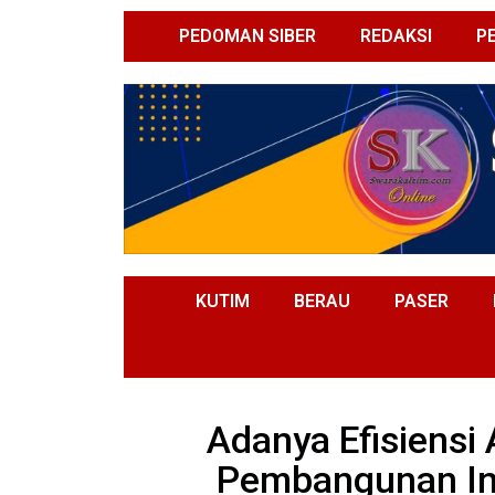
PEDOMAN SIBER
REDAKSI
P
KUTIM
BERAU
PASER
Adanya Efisiensi
Pembangunan Inf