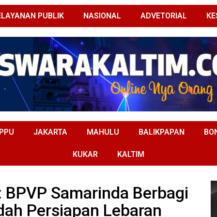
ELAYANAN PUBLIK
NASIONAL
ADVETORIAL
KE
PPU
JAKARTA
MAHULU
BALIKPAPAN
BO
KUKAR
KALTIM
 BPVP Samarinda Berbagi
dah Persiapan Lebaran