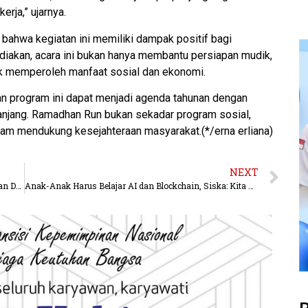
erja,” ujarnya.
bahwa kegiatan ini memiliki dampak positif bagi
diakan, acara ini bukan hanya membantu persiapan mudik,
uk memperoleh manfaat sosial dan ekonomi.
an program ini dapat menjadi agenda tahunan dengan
panjang. Ramadhan Run bukan sekadar program sosial,
am mendukung kesejahteraan masyarakat.(*/erna erliana)
NEXT
DPR-RI Isyaratkan, Jika IKN sudah Action, Pemekaran DOB Berau Pesisir Sudah di Depan Mata
Anak-Anak Harus Belajar AI dan Blockchain, Siska: Kita Tidak Boleh Tertinggal!