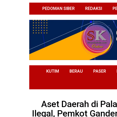
PEDOMAN SIBER
REDAKSI
P
KUTIM
BERAU
PASER
Aset Daerah di Pala
Ilegal, Pemkot Gande