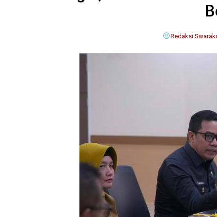
B
Redaksi Swaraka