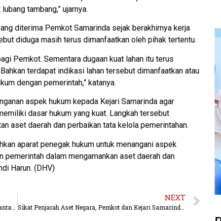
 lubang tambang,” ujarnya.
yang diterima Pemkot Samarinda sejak berakhirnya kerja
sebut diduga masih terus dimanfaatkan oleh pihak tertentu.
agi Pemkot. Sementara dugaan kuat lahan itu terus
. Bahkan terdapat indikasi lahan tersebut dimanfaatkan atau
ukum dengan pemerintah,” katanya.
nganan aspek hukum kepada Kejari Samarinda agar
 memiliki dasar hukum yang kuat. Langkah tersebut
an aset daerah dan perbaikan tata kelola pemerintahan.
tuhkan aparat penegak hukum untuk menangani aspek
san pemerintah dalam mengamankan aset daerah dan
ndi Harun. (DHV)
NEXT
Perkuat keselamatan berkendara, Astra Motor Kalimantan Timur 2 Gelar Safety Riding Competition 2026 Tingkat Regional
Sikat Penjarah Aset Negara, Pemkot dan Kejari Samarinda Kolaborasi Tutup Kebocoran PAD di Palaran