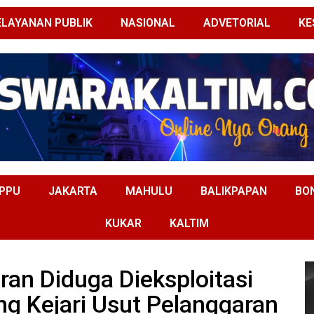
ELAYANAN PUBLIK
NASIONAL
ADVETORIAL
KE
PPU
JAKARTA
MAHULU
BALIKPAPAN
BO
KUKAR
KALTIM
ran Diduga Dieksploitasi
ng Kejari Usut Pelanggaran