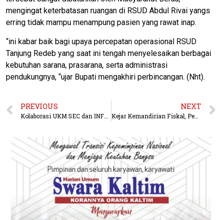
mengingat keterbatasan ruangan di RSUD Abdul Rivai yangs
erring tidak mampu menampung pasien yang rawat inap.
“ini kabar baik bagi upaya percepatan operasional RSUD
Tanjung Redeb yang saat ini tengah menyelesaikan berbagai
kebutuhan sarana, prasarana, serta administrasi
pendukungnya, “ujar Bupati mengakhiri perbincangan. (Nht).
PREVIOUS
NEXT
Kolaborasi UKM SEC dan INFORSA sebagai Representasi Unmul Dorong Digitalisasi UMKM di Desa Loa Duri Ulu
Kejar Kemandirian Fiskal, Pemkab Berau Target Penerimaan Pajak Daerah Naik Signifikan