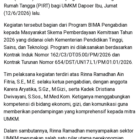
Rumah Tangga (PIRT) bagi UMKM Dapoer Ibu, Jumat
(12/6/2026) lalu.
Kegiatan tersebut bagian dari Program BIMA Pengabdian
kepada Masyarakat Skema Pemberdayaan Kemitraan Tahun
2026 yang didanai oleh Kementerian Pendidikan Tinggi,
Sains, dan Teknologi. Program ini dilaksanakan berdasarkan
Kontrak Induk Nomor 162/C3/DT.05.00/PM/2026 dan
Kontrak Turunan Nomor 654/DST/UN17.L1/PM.01.01/2026.
Tim pelaksana kegiatan terdiri atas Rinna Ramadhan Ain
Fitria, S.E., M.E. selaku ketua pengabdian, dengan anggota
Karera Aryatika, S.Gz., M.Gizi., serta Kadek Dristiana
Dwivayani, S.Sos., M.Med.Kom. Ketiganya menggabungkan
kompetensi di bidang ekonomi, gizi, dan komunikasi guna
memberikan pendampingan yang komprehensif kepada mitra
UMKM.
Dalam sambutannya, Rinna Ramadhan menyampaikan sektor
UMKM merupakan salah satu pilar utama perekonomian