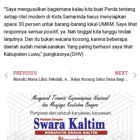
​”Saya mengusulkan bagaimana kalau kita buat Perda tentang
setiap ritel modern di Kota Samarinda harus menyiapkan
space 30 persen untuk barang-barang lokal UMKM. Saya lihat
responnya semua positif, ya. Nah tinggal kita tunggu tindak
lanjutnya. Dan itu bukan wacana kosong, karena beberapa
daerah sudah melaksanakan. Yang paling berhasil saya lihat
Kabupaten Luwu,” pungkasnya.(DHV)
PREVIOUS
NEXT
Masuki Masa Libur Sekolah, Astra Motor Kaltim 2 Bagikan Tips Berkendara Aman Bersama Anak
Kejar Kurang Salur Dana Bagi Hasil 1,9 Triliun, Pemprov Kaltim Siapkan Langkah Advokasi ke Pusat