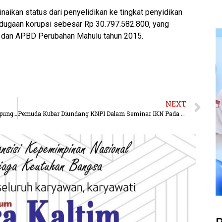
naikan status dari penyelidikan ke tingkat penyidikan
dugaan korupsi sebesar Rp 30.797.582.800, yang
D dan APBD Perubahan Mahulu tahun 2015.
NEXT
Gender Women Mahulu Reses Perdana Wilayah Kampung Terisolir
Pemuda Kubar Diundang KNPI Dalam Seminar IKN Pada Mei Mendatang