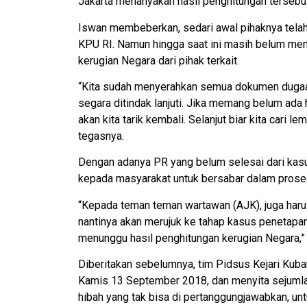
Jakarta menanyakan hasil penghitungan tersebut
Iswan membeberkan, sedari awal pihaknya telah d
KPU RI. Namun hingga saat ini masih belum mend
kerugian Negara dari pihak terkait.
“Kita sudah menyerahkan semua dokumen dugaan 
segara ditindak lanjuti. Jika memang belum ad
akan kita tarik kembali. Selanjut biar kita cari le
tegasnya.
Dengan adanya PR yang belum selesai dari kasu
kepada masyarakat untuk bersabar dalam proses
“Kepada teman teman wartawan (AJK), juga har
nantinya akan merujuk ke tahap kasus penetapan
menunggu hasil penghitungan kerugian Negara,”
Diberitakan sebelumnya, tim Pidsus Kejari Ku
Kamis 13 September 2018, dan menyita sejumlah
hibah yang tak bisa di pertanggungjawabkan, unt