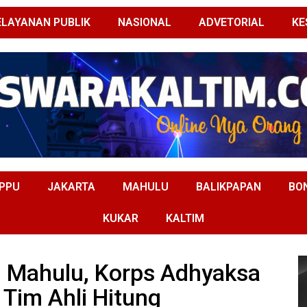
ELAYANAN PUBLIK
NASIONAL
ADVETORIAL
KE
PPU
JAKARTA
MAHULU
BALIKPAPAN
BO
KUKAR
KALTIM
 Mahulu, Korps Adhyaksa
Tim Ahli Hitung