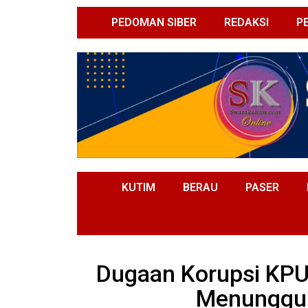
PEDOMAN SIBER
REDAKSI
P
KUTIM
BERAU
PASER
Dugaan Korupsi KPU
Menunggu 