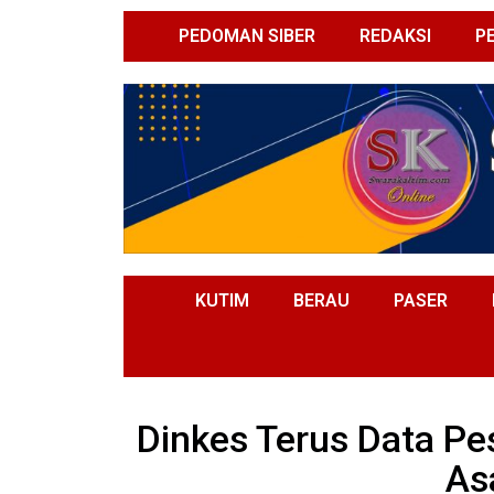
PEDOMAN SIBER
REDAKSI
P
KUTIM
BERAU
PASER
Dinkes Terus Data Pe
As