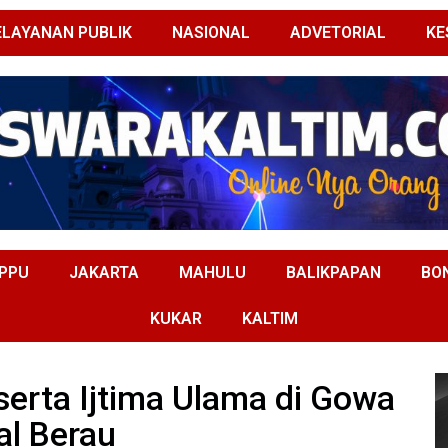
ELAYANAN PUBLIK
NASIONAL
ADVETORIAL
KE
PPU
JAKARTA
MAHULU
BALIKPAPAN
BO
KUKAR
KALTIM
serta Ijtima Ulama di Gowa
al Berau