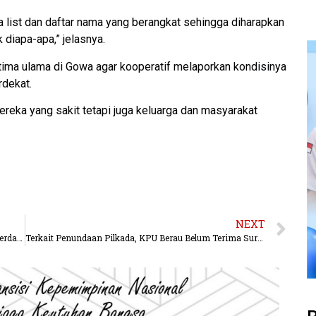
 list dan daftar nama yang berangkat sehingga diharapkan
 diapa-apa,” jelasnya.
ima ulama di Gowa agar kooperatif melaporkan kondisinya
rdekat.
ereka yang sakit tetapi juga keluarga dan masyarakat
NEXT
Cegah COVID-19, PN Kubar Jalankan Sidang Online Terdakwa
Terkait Penundaan Pilkada, KPU Berau Belum Terima Surat Resmi, Muharram Santai..?