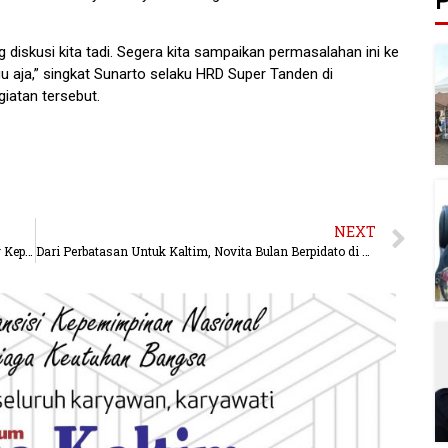
P
iskusi kita tadi. Segera kita sampaikan permasalahan ini ke
u aja,” singkat Sunarto selaku HRD Super Tanden di
iatan tersebut.
NEXT
Berperahu Ketinting Terima Sembako, Warga Senang Kepedulian Polres Kubar
Dari Perbatasan Untuk Kaltim, Novita Bulan Berpidato di BPK RI Perwakilan Kaltim