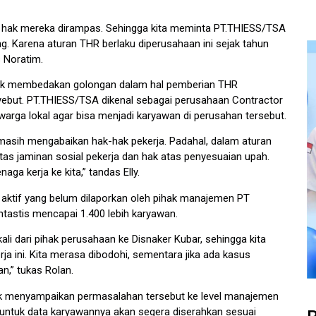
au hak mereka dirampas. Sehingga kita meminta PT.THIESS/TSA
. Karena aturan THR berlaku diperusahaan ini sejak tahun
s Noratim.
 tak membedakan golongan dalam hal pemberian THR
nyebut. PT.THIESS/TSA dikenal sebagai perusahaan Contractor
warga lokal agar bisa menjadi karyawan di perusahan tersebut.
masih mengabaikan hak-hak pekerja. Padahal, dalam aturan
tas jaminan sosial pekerja dan hak atas penyesuaian upah.
aga kerja ke kita,” tandas Elly.
ja aktif yang belum dilaporkan oleh pihak manajemen PT
tastis mencapai 1.400 lebih karyawan.
li dari pihak perusahaan ke Disnaker Kubar, sehingga kita
rja ini. Kita merasa dibodohi, sementara jika ada kasus
n,” tukas Rolan.
k menyampaikan permasalahan tersebut ke level manajemen
an untuk data karyawannya akan segera diserahkan sesuai