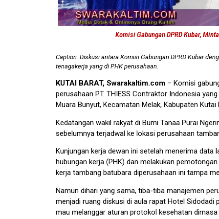
Komisi Gabungan DPRD Kubar, Mint
Caption: Diskusi antara Komisi Gabungan DPRD Kubar de
tenagakerja yang di PHK perusahaan.
KUTAI BARAT, Swarakaltim.com
– Komisi gabun
perusahaan PT. THIESS Contraktor Indonesia yang t
Muara Bunyut, Kecamatan Melak, Kabupaten Kutai 
Kedatangan wakil rakyat di Bumi Tanaa Purai Ngeri
sebelumnya terjadwal ke lokasi perusahaan tamban
Kunjungan kerja dewan ini setelah menerima dat
hubungan kerja (PHK) dan melakukan pemotongan u
kerja tambang batubara diperusahaan ini tampa men
Namun dihari yang sama, tiba-tiba manajemen per
menjadi ruang diskusi di aula rapat Hotel Sidodadi
mau melanggar aturan protokol kesehatan dimasa