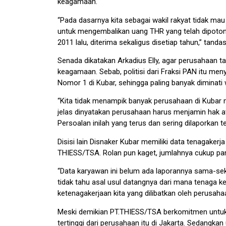
keagamaan.
“Pada dasarnya kita sebagai wakil rakyat tidak m
untuk mengembalikan uang THR yang telah dipotong
2011 lalu, diterima sekaligus disetiap tahun,” tanda
Senada dikatakan Arkadius Elly, agar perusahaan
keagamaan. Sebab, politisi dari Fraksi PAN itu me
Nomor 1 di Kubar, sehingga paling banyak diminati 
“Kita tidak menampik banyak perusahaan di Kubar 
jelas dinyatakan perusahaan harus menjamin hak a
Persoalan inilah yang terus dan sering dilaporkan ten
Disisi lain Disnaker Kubar memiliki data tenagaker
THIESS/TSA. Rolan pun kaget, jumlahnya cukup pan
“Data karyawan ini belum ada laporannya sama-seka
tidak tahu asal usul datangnya dari mana tenaga ke
ketenagakerjaan kita yang dilibatkan oleh perusahaa
Meski demikian PT.THIESS/TSA berkomitmen untu
tertinggi dari perusahaan itu di Jakarta. Sedangk