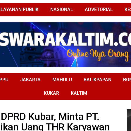
ELAYANAN PUBLIK
NASIONAL
ADVETORIAL
KE
PPU
JAKARTA
MAHULU
BALIKPAPAN
BO
KUKAR
KALTIM
DPRD Kubar, Minta PT.
ikan Uang THR Karyawan