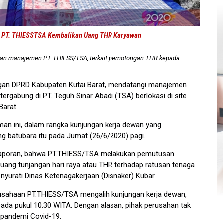
a PT. THIESSTSA Kembalikan Uang THR Karyawan
ngan manajemen PT THIESS/TSA, terkait pemotongan THR kepada
gan DPRD Kabupaten Kutai Barat, mendatangi manajemen
ergabung di PT. Teguh Sinar Abadi (TSA) berlokasi di site
Barat.
man ini, dalam rangka kunjungan kerja dewan yang
g batubara itu pada Jumat (26/6/2020) pagi.
a laporan, bahwa PT.THIESS/TSA melakukan pemutusan
ang tunjangan hari raya atau THR terhadap ratusan tenaga
yurati Dinas Ketenagakerjaan (Disnaker) Kubar.
usahaan PT.THIESS/TSA mengalih kunjungan kerja dewan,
 pada pukul 10.30 WITA. Dengan alasan, pihak perusahan tak
 pandemi Covid-19.