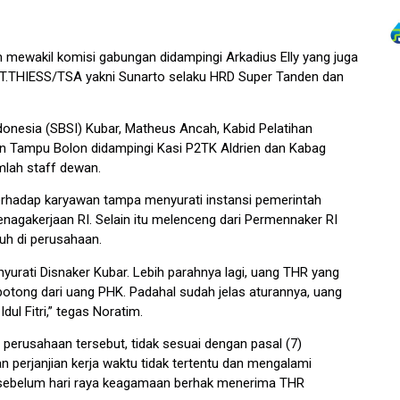
im mewakil komisi gabungan didampingi Arkadius Elly yang juga
PT.THIESS/TSA yakni Sunarto selaku HRD Super Tanden dan
Indonesia (SBSI) Kubar, Matheus Ancah, Kabid Pelatihan
lan Tampu Bolon didampingi Kasi P2TK Aldrien dan Kabag
lah staff dewan.
rhadap karyawan tampa menyurati instansi pemerintah
enagakerjaan RI. Selain itu melenceng dari Permennaker RI
uh di perusahaan.
yurati Disnaker Kubar. Lebih parahnya lagi, uang THR yang
ipotong dari uang PHK. Padahal sudah jelas aturannya, uang
ul Fitri,” tegas Noratim.
n perusahaan tersebut, tidak sesuai dengan pasal (7)
 perjanjian kerja waktu tidak tertentu dan mengalami
i sebelum hari raya keagamaan berhak menerima THR