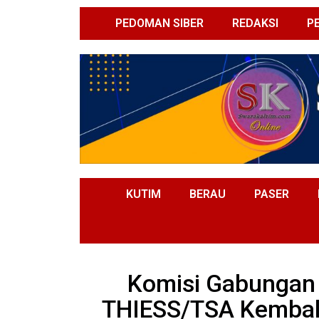
PEDOMAN SIBER
REDAKSI
P
KUTIM
BERAU
PASER
Komisi Gabungan 
THIESS/TSA Kembal