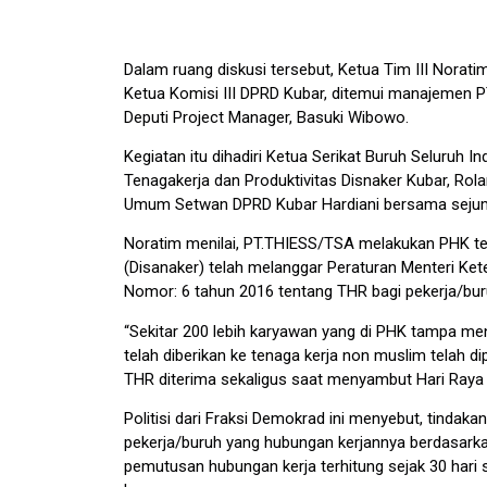
Dalam ruang diskusi tersebut, Ketua Tim III Norat
Ketua Komisi III DPRD Kubar, ditemui manajemen 
Deputi Project Manager, Basuki Wibowo.
Kegiatan itu dihadiri Ketua Serikat Buruh Seluruh 
Tenagakerja dan Produktivitas Disnaker Kubar, Ro
Umum Setwan DPRD Kubar Hardiani bersama sejum
Noratim menilai, PT.THIESS/TSA melakukan PHK te
(Disanaker) telah melanggar Peraturan Menteri Ket
Nomor: 6 tahun 2016 tentang THR bagi pekerja/bur
“Sekitar 200 lebih karyawan yang di PHK tampa men
telah diberikan ke tenaga kerja non muslim telah d
THR diterima sekaligus saat menyambut Hari Raya Id
Politisi dari Fraksi Demokrad ini menyebut, tindaka
pekerja/buruh yang hubungan kerjannya berdasarkan
pemutusan hubungan kerja terhitung sejak 30 har