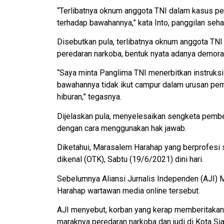
“Terlibatnya oknum anggota TNI dalam kasus p
terhadap bawahannya,” kata Into, panggilan sehar
Disebutkan pula, terlibatnya oknum anggota T
peredaran narkoba, bentuk nyata adanya demoral
“Saya minta Panglima TNI menerbitkan instruks
bawahannya tidak ikut campur dalam urusan pem
hiburan,” tegasnya.
Dijelaskan pula, menyelesaikan sengketa pembe
dengan cara menggunakan hak jawab.
Diketahui, Marasalem Harahap yang berprofesi 
dikenal (OTK), Sabtu (19/6/2021) dini hari.
Sebelumnya Aliansi Jurnalis Independen (AJI
Harahap wartawan media online tersebut.
AJI menyebut, korban yang kerap memberitaka
maraknya peredaran narkoba dan judi di Kota Sia