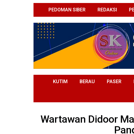
PEDOMAN SIBER
REDAKSI
P
KUTIM
BERAU
PASER
Wartawan Didoor Mati
Pan