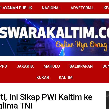
ELAYANAN PUBLIK
NASIONAL
ADVETORIAL
KE
PPU
JAKARTA
MAHULU
BALIKPAPAN
BO
KUKAR
KALTIM
, Ini Sikap PWI Kaltim ke
glima TNI