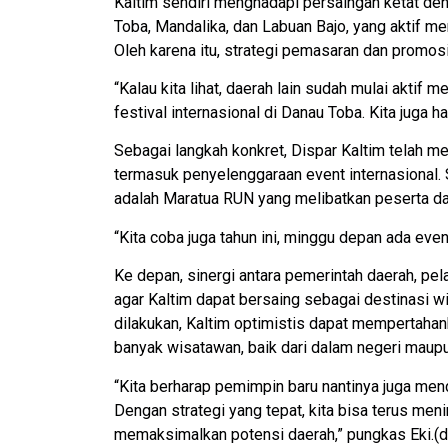
Kaltim sendiri menghadapi persaingan ketat deng
Toba, Mandalika, dan Labuan Bajo, yang aktif m
Oleh karena itu, strategi pemasaran dan promosi
“Kalau kita lihat, daerah lain sudah mulai aktif
festival internasional di Danau Toba. Kita juga 
Sebagai langkah konkret, Dispar Kaltim telah m
termasuk penyelenggaraan event internasional. 
adalah Maratua RUN yang melibatkan peserta dar
“Kita coba juga tahun ini, minggu depan ada event
Ke depan, sinergi antara pemerintah daerah, pel
agar Kaltim dapat bersaing sebagai destinasi w
dilakukan, Kaltim optimistis dapat mempertahank
banyak wisatawan, baik dari dalam negeri maup
“Kita berharap pemimpin baru nantinya juga men
Dengan strategi yang tepat, kita bisa terus me
memaksimalkan potensi daerah,” pungkas Eki.(d