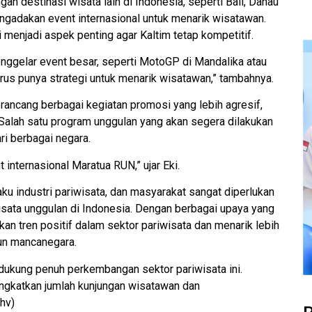
an destinasi wisata lain di Indonesia, seperti Bali, Danau
engadakan event internasional untuk menarik wisatawan.
 menjadi aspek penting agar Kaltim tetap kompetitif.
 menggelar event besar, seperti MotoGP di Mandalika atau
harus punya strategi untuk menarik wisatawan,” tambahnya.
erancang berbagai kegiatan promosi yang lebih agresif,
Salah satu program unggulan yang akan segera dilakukan
i berbagai negara.
 internasional Maratua RUN,” ujar Eki.
aku industri pariwisata, dan masyarakat sangat diperlukan
isata unggulan di Indonesia. Dengan berbagai upaya yang
an tren positif dalam sektor pariwisata dan menarik lebih
un mancanegara.
dukung penuh perkembangan sektor pariwisata ini.
ningkatkan jumlah kunjungan wisatawan dan
hv)