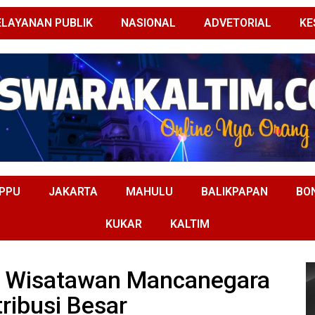
ELAYANAN PUBLIK
NASIONAL
ADVETORIAL
KE
PPU
JAKARTA
MAHULU
BALIKPAPAN
BO
KUKAR
KALTIM
m, Wisatawan Mancanegara
ribusi Besar