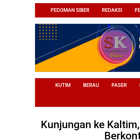
PEDOMAN SIBER
REDAKSI
P
KUTIM
BERAU
PASER
Kunjungan ke Kalti
Berkont