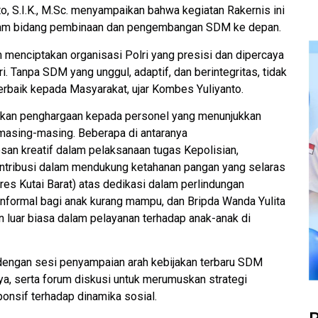
, S.I.K., M.Sc. menyampaikan bahwa kegiatan Rakernis ini
 dalam bidang pembinaan dan pengembangan SDM ke depan.
menciptakan organisasi Polri yang presisi dan dipercaya
i. Tanpa SDM yang unggul, adaptif, dan berintegritas, tidak
erbaik kepada Masyarakat, ujar Kombes Yuliyanto.
ikan penghargaan kepada personel yang menunjukkan
s masing-masing. Beberapa di antaranya
san kreatif dalam pelaksanaan tugas Kepolisian,
ontribusi dalam mendukung ketahanan pangan yang selaras
lres Kutai Barat) atas dedikasi dalam perlindungan
informal bagi anak kurang mampu, dan Bripda Wanda Yulita
 luar biasa dalam pelayanan terhadap anak-anak di
i dengan sesi penyampaian arah kebijakan terbaru SDM
ya, serta forum diskusi untuk merumuskan strategi
nsif terhadap dinamika sosial.