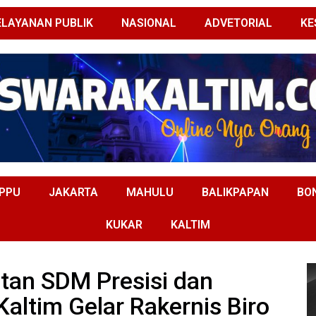
ELAYANAN PUBLIK
NASIONAL
ADVETORIAL
KE
PPU
JAKARTA
MAHULU
BALIKPAPAN
BO
KUKAR
KALTIM
tan SDM Presisi dan
Kaltim Gelar Rakernis Biro