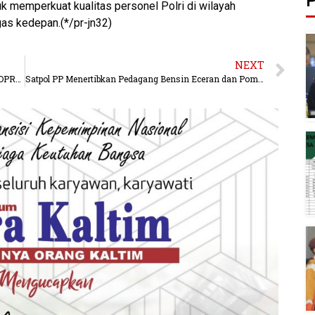
P
tuk memperkuat kualitas personel Polri di wilayah
as kedepan.(*/pr-jn32)
NEXT
Kasus Diabetes di Kalangan Anak Muda Meningkat, DPRD Balikpapan Soroti Gaya Hidup Tak Sehat
Satpol PP Menertibkan Pedagang Bensin Eceran dan Pom Mini