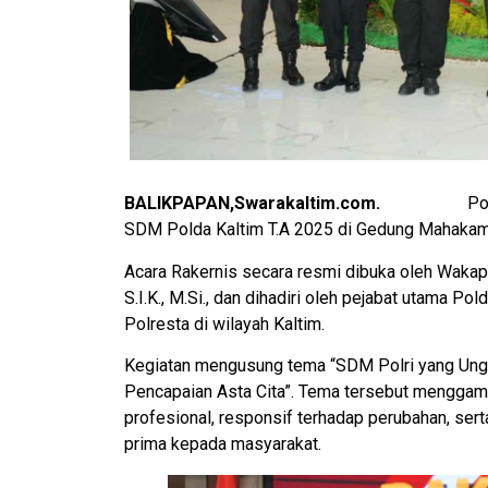
BALIKPAPAN,Swarakaltim.com.
Polda Kalti
SDM Polda Kaltim T.A 2025 di Gedung Mahakam 
Acara Rakernis secara resmi dibuka oleh Wakapol
S.I.K., M.Si., dan dihadiri oleh pejabat utama Po
Polresta di wilayah Kaltim.
Kegiatan mengusung tema “SDM Polri yang Unggu
Pencapaian Asta Cita”. Tema tersebut mengga
profesional, responsif terhadap perubahan, ser
prima kepada masyarakat.