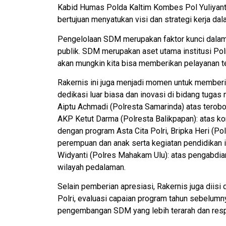
Kabid Humas Polda Kaltim Kombes Pol Yuliyanto
bertujuan menyatukan visi dan strategi kerja
Pengelolaan SDM merupakan faktor kunci dalam 
publik. SDM merupakan aset utama institusi Polr
akan mungkin kita bisa memberikan pelayanan t
Rakernis ini juga menjadi momen untuk member
dedikasi luar biasa dan inovasi di bidang tuga
Aiptu Achmadi (Polresta Samarinda) atas terobo
AKP Ketut Darma (Polresta Balikpapan): atas k
dengan program Asta Cita Polri, Bripka Heri (Po
perempuan dan anak serta kegiatan pendidikan 
Widyanti (Polres Mahakam Ulu): atas pengabdian
wilayah pedalaman.
Selain pemberian apresiasi, Rakernis juga diis
Polri, evaluasi capaian program tahun sebelumn
pengembangan SDM yang lebih terarah dan respo