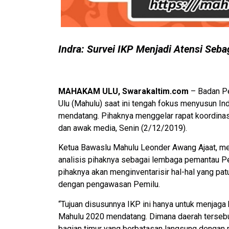
Indra: Survei IKP Menjadi Atensi Seb
MAHAKAM ULU, Swarakaltim.com
– Badan P
Ulu (Mahulu) saat ini tengah fokus menyusun I
mendatang. Pihaknya menggelar rapat koordin
dan awak media, Senin (2/12/2019).
Ketua Bawaslu Mahulu Leonder Awang Ajaat, men
analisis pihaknya sebagai lembaga pemantau P
pihaknya akan menginventarisir hal-hal yang pat
dengan pengawasan Pemilu.
“Tujuan disusunnya IKP ini hanya untuk menjag
Mahulu 2020 mendatang. Dimana daerah tersebut
bagian timur yang berbatasan langsung dengan n