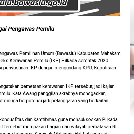
agai Pengawas Pemilu
engawas Pemilihan Umum (Bawaslu) Kabupaten Mahakam
ndeks Kerawanan Pemilu (IKP) Pilkada serentak 2020
asi penyusunan IKP dengan mengundang KPU, Kepolisian
gatakan pemetaan kerawanan IKP tersebut, jadi kajian
emilu. Kata Awang panggilan akrabnya menegaskan,
ut diduga berpotensi jadi pelanggaran yang berkaitan
a kondusfitas dan kamtibmas guna mensukseskan Pilkada
 tersebut merupakan bagian dari wilayah perbatasan RI
egara tetangga, Serawak Malaysia. Hal-hal yang jadi