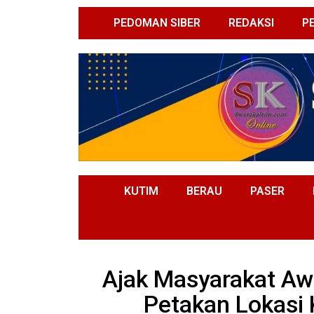
PEDOMAN SIBER
REDAKSI
P
KUTIM
BERAU
PASER
Ajak Masyarakat Awa
Petakan Lokasi