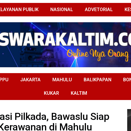
ELAYANAN PUBLIK
NASIONAL
ADVETORIAL
KE
PPU
JAKARTA
MAHULU
BALIKPAPAN
BO
KUKAR
KALTIM
si Pilkada, Bawaslu Siap
 Kerawanan di Mahulu