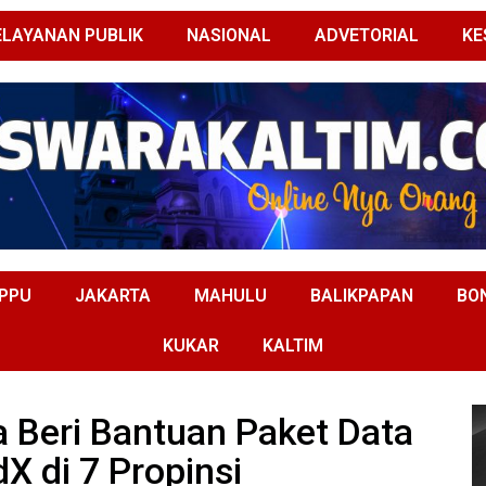
ELAYANAN PUBLIK
NASIONAL
ADVETORIAL
KE
PPU
JAKARTA
MAHULU
BALIKPAPAN
BO
KUKAR
KALTIM
 Beri Bantuan Paket Data
X di 7 Propinsi