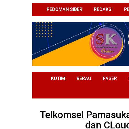
PEDOMAN SIBER
REDAKSI
P
KUTIM
BERAU
PASER
Telkomsel Pamasuka
dan CLoud