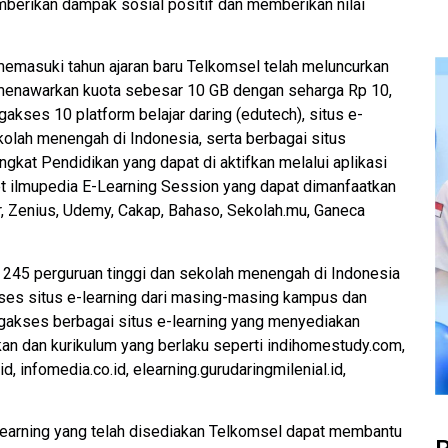
mberikan dampak sosial positif dan memberikan nilai
memasuki tahun ajaran baru Telkomsel telah meluncurkan
 menawarkan kuota sebesar 10 GB dengan seharga Rp 10,
akses 10 platform belajar daring (edutech), situs e-
ekolah menengah di Indonesia, serta berbagai situs
ingkat Pendidikan yang dapat di aktifkan melalui aplikasi
et ilmupedia E-Learning Session yang dapat dimanfaatkan
er, Zenius, Udemy, Cakap, Bahaso, Sekolah.mu, Ganeca
ra 245 perguruan tinggi dan sekolah menengah di Indonesia
ses situs e-learning dari masing-masing kampus dan
engakses berbagai situs e-learning yang menyediakan
an dan kurikulum yang berlaku seperti indihomestudy.com,
id, infomedia.co.id, elearning.gurudaringmilenial.id,
-learning yang telah disediakan Telkomsel dapat membantu