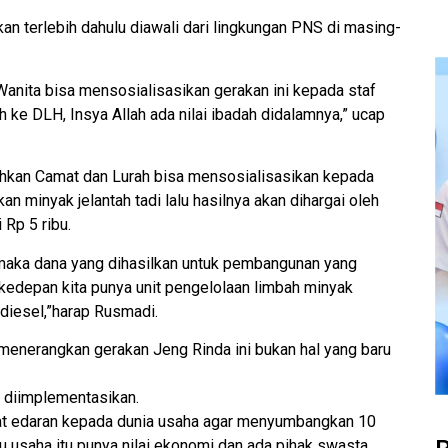
kan terlebih dahulu diawali dari lingkungan PNS di masing-
anita bisa mensosialisasikan gerakan ini kepada staf
 ke DLH, Insya Allah ada nilai ibadah didalamnya,” ucap
ahkan Camat dan Lurah bisa mensosialisasikan kepada
minyak jelantah tadi lalu hasilnya akan dihargai oleh
 Rp 5 ribu.
 maka dana yang dihasilkan untuk pembangunan yang
edepan kita punya unit pengelolaan limbah minyak
 diesel,”harap Rusmadi.
enerangkan gerakan Jeng Rinda ini bukan hal yang baru
h diimplementasikan.
at edaran kepada dunia usaha agar menyumbangkan 10
u usaha itu punya nilai ekonomi dan ada pihak swasta