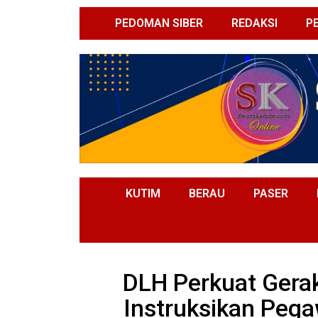
PEDOMAN SIBER
REDAKSI
P
KUTIM
BERAU
PASER
DLH Perkuat Gera
Instruksikan Peg