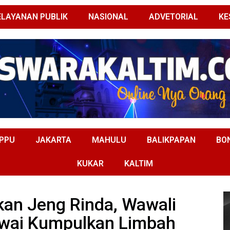
ELAYANAN PUBLIK
NASIONAL
ADVETORIAL
KE
PPU
JAKARTA
MAHULU
BALIKPAPAN
BO
KUKAR
KALTIM
kan Jeng Rinda, Wawali
awai Kumpulkan Limbah