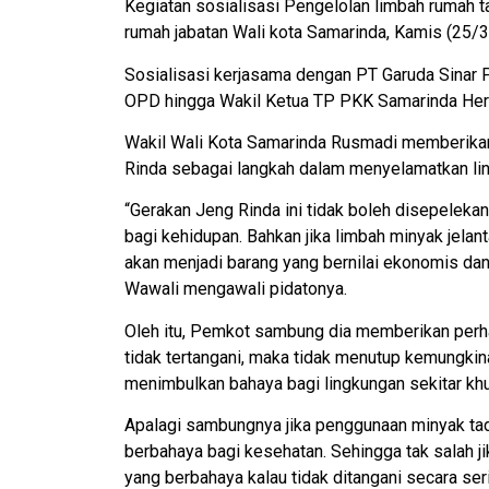
Kegiatan sosialisasi Pengelolan limbah rumah ta
rumah jabatan Wali kota Samarinda, Kamis (25/3)
Sosialisasi kerjasama dengan PT Garuda Sinar Pe
OPD hingga Wakil Ketua TP PKK Samarinda Herl
Wakil Wali Kota Samarinda Rusmadi memberikan
Rinda sebagai langkah dalam menyelamatkan lin
“Gerakan Jeng Rinda ini tidak boleh disepeleka
bagi kehidupan. Bahkan jika limbah minyak jelan
akan menjadi barang yang bernilai ekonomis da
Wawali mengawali pidatonya.
Oleh itu, Pemkot sambung dia memberikan perhati
tidak tertangani, maka tidak menutup kemungkina
menimbulkan bahaya bagi lingkungan sekitar khu
Apalagi sambungnya jika penggunaan minyak tadi
berbahaya bagi kesehatan. Sehingga tak salah 
yang berbahaya kalau tidak ditangani secara ser