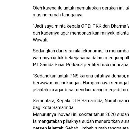
Oleh karena itu untuk memuluskan gerakan ini, a
masing rumah tangganya.
“Jadi saya minta kepala OPD, PKK dan Dharma W
dan kadernya agar mendonasikan minyak jelantah
Wawali.
Sedangkan dari sisi nilai ekonomis, ia menamb
warganya untuk bekerjasama dalam mengumpulkan 
PT Garuda Sinar Perkasa per liter bisa mencapai
“Sedangkan untuk PNS karena sifatnya donasi,
berwawasan lingkungan. Harapan saya semoga k
jelantah ini agar bisa mendaur ulang menjadi bio
Sementara, Kepala DLH Samarinda, Nurrahmani m
bagi kota Samarinda.
Menurutnya inovasi ini sekitar tahun 2020 suda
Ia mengatakan pihaknya sudah menerbitkan sur
persen jelantah. Sebab, limbah rumah tangga ata