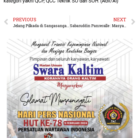
kategori yakni QCP, QCC Teknik SO dan SOH. (Adv/Ai)
PREVIOUS
NEXT
Jelang Pilkada di Sangasanga, Jika Ada Gangguan Kamtibnas Segera Lapor Pihak Berwajib
Sabaruddin Panrecalle : Masyarakat Balikpapan Memiliki Peran Penting Dalam Pengawasan Pembangunan Kota