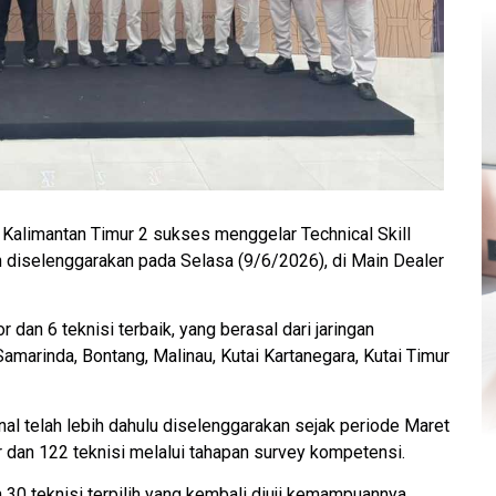
Kalimantan Timur 2 sukses menggelar Technical Skill
h diselenggarakan pada Selasa (9/6/2026), di Main Dealer
 dan 6 teknisi terbaik, yang berasal dari jaringan
amarinda, Bontang, Malinau, Kutai Kartanegara, Kutai Timur
l telah lebih dahulu diselenggarakan sejak periode Maret
r dan 122 teknisi melalui tahapan survey kompetensi.
an 30 teknisi terpilih yang kembali diuji kemampuannya