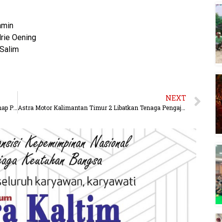
amin
drie Oening
 Salim
NEXT
Filter Tambahan Perumda Air Minum Batiwakkal Tahap Pengerjaan
Astra Motor Kalimantan Timur 2 Libatkan Tenaga Pengajar Sekolah Binaan dalam Regional Technical Skill Contest 2026