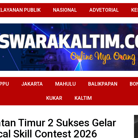
ELAYANAN PUBLIK
NASIONAL
ADVETORIAL
KE
PPU
JAKARTA
MAHULU
BALIKPAPAN
BO
KUKAR
KALTIM
tan Timur 2 Sukses Gelar
al Skill Contest 2026