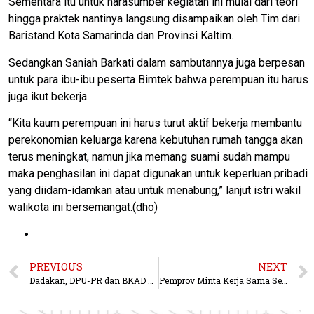
Sementara itu untuk narasumber kegiatan ini mulai dari teori
hingga praktek nantinya langsung disampaikan oleh Tim dari
Baristand Kota Samarinda dan Provinsi Kaltim.
Sedangkan Saniah Barkati dalam sambutannya juga berpesan
untuk para ibu-ibu peserta Bimtek bahwa perempuan itu harus
juga ikut bekerja.
“Kita kaum perempuan ini harus turut aktif bekerja membantu
perekonomian keluarga karena kebutuhan rumah tangga akan
terus meningkat, namun jika memang suami sudah mampu
maka penghasilan ini dapat digunakan untuk keperluan pribadi
yang diidam-idamkan atau untuk menabung,” lanjut istri wakil
walikota ini bersemangat.(dho)
PREVIOUS
NEXT
Dadakan, DPU-PR dan BKAD di Geledah Tim Kejari Kubar
Pemprov Minta Kerja Sama Semakin Sinergi