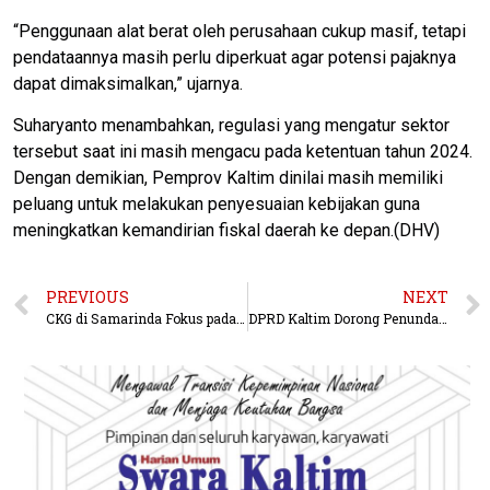
“Penggunaan alat berat oleh perusahaan cukup masif, tetapi
pendataannya masih perlu diperkuat agar potensi pajaknya
dapat dimaksimalkan,” ujarnya.
Suharyanto menambahkan, regulasi yang mengatur sektor
tersebut saat ini masih mengacu pada ketentuan tahun 2024.
Dengan demikian, Pemprov Kaltim dinilai masih memiliki
peluang untuk melakukan penyesuaian kebijakan guna
meningkatkan kemandirian fiskal daerah ke depan.(DHV)
PREVIOUS
NEXT
CKG di Samarinda Fokus pada Mutu Pemeriksaan, Bukan Sekadar Angka
DPRD Kaltim Dorong Penundaan Bangunan Baru RS Korpri, Fokus Perbaiki Layanan yang Ada