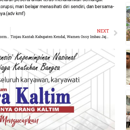
orupsi, mari belajar menasihati diri sendiri, dan bersama-
nya.(adv kmf)
NEXT
Wali Kota Samarinda: RSUD IA Moeis Siap Bertransformasi Jadi Rumah Sakit Berkelas Internasional
Tinjau Kantah Kabupaten Kendal, Wamen Ossy Imbau Jajaran Lakukan Pengelolaan Pertanahan yang Teliti dan Tepat