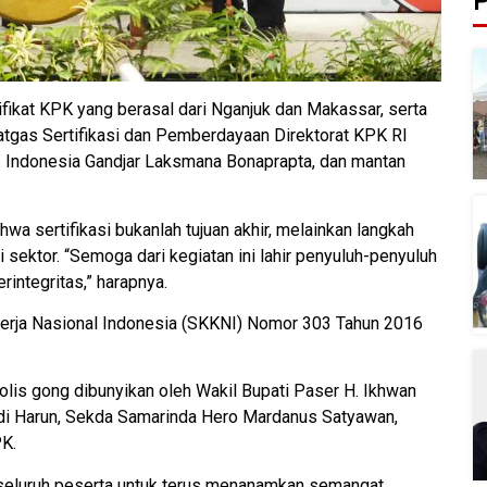
P
tifikat KPK yang berasal dari Nganjuk dan Makassar, serta
tgas Sertifikasi dan Pemberdayaan Direktorat KPK RI
s Indonesia Gandjar Laksmana Bonaprapta, dan mantan
 sertifikasi bukanlah tujuan akhir, melainkan langkah
sektor. “Semoga dari kegiatan ini lahir penyuluh-penyuluh
rintegritas,” harapnya.
erja Nasional Indonesia (SKKNI) Nomor 303 Tahun 2016
olis gong dibunyikan oleh Wakil Bupati Paser H. Ikhwan
Andi Harun, Sekda Samarinda Hero Mardanus Satyawan,
PK.
seluruh peserta untuk terus menanamkan semangat