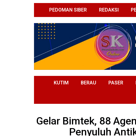
PEDOMAN SIBER
REDAKSI
P
KUTIM
BERAU
PASER
Gelar Bimtek, 88 Age
Penyuluh Antik