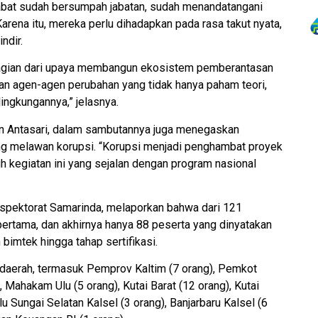
Pejabat sudah bersumpah jabatan, sudah menandatangani
 Karena itu, mereka perlu dihadapkan pada rasa takut nyata,
ndir.
bagian dari upaya membangun ekosistem pemberantasan
kan agen-agen perubahan yang tidak hanya paham teori,
lingkungannya,” jelasnya.
wan Antasari, dalam sambutannya juga menegaskan
ng melawan korupsi. “Korupsi menjadi penghambat proyek
 kegiatan ini yang sejalan dengan program nasional
Inspektorat Samarinda, melaporkan bahwa dari 121
 pertama, dan akhirnya hanya 88 peserta yang dinyatakan
bimtek hingga tahap sertifikasi.
n daerah, termasuk Pemprov Kaltim (7 orang), Pemkot
Mahakam Ulu (5 orang), Kutai Barat (12 orang), Kutai
lu Sungai Selatan Kalsel (3 orang), Banjarbaru Kalsel (6