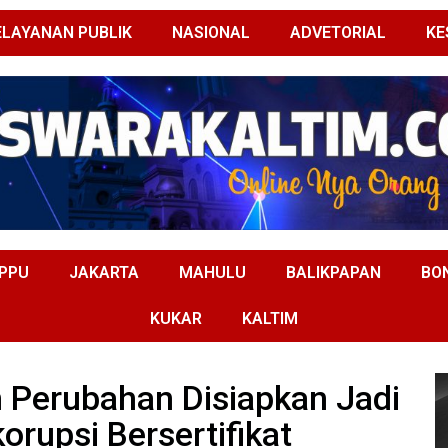
ELAYANAN PUBLIK
NASIONAL
ADVETORIAL
KE
PPU
JAKARTA
MAHULU
BALIKPAPAN
BO
KUKAR
KALTIM
n Perubahan Disiapkan Jadi
orupsi Bersertifikat