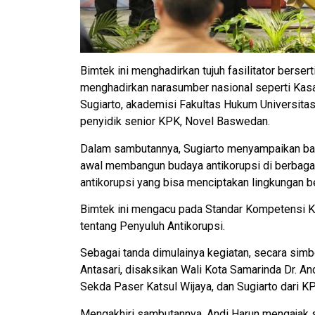
Bimtek ini menghadirkan tujuh fasilitator berser
menghadirkan narasumber nasional seperti Kasa
Sugiarto, akademisi Fakultas Hukum Universita
penyidik senior KPK, Novel Baswedan.
Dalam sambutannya, Sugiarto menyampaikan bahwa
awal membangun budaya antikorupsi di berbagai 
antikorupsi yang bisa menciptakan lingkungan be
Bimtek ini mengacu pada Standar Kompetensi K
tentang Penyuluh Antikorupsi.
Sebagai tanda dimulainya kegiatan, secara simb
Antasari, disaksikan Wali Kota Samarinda Dr. 
Sekda Paser Katsul Wijaya, dan Sugiarto dari K
Mengakhiri sambutannya, Andi Harun mengajak 